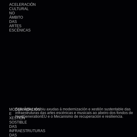
ACELERACIÓN
CULTURAL
NO
ÁMBITO
DAS
ARTES
ESCÉNICAS
Sala Ártika recibiu axudas á modernización e xestión sustentable das
MODERNIZACIÓN
infraestruturas das artes escénicas e musicais ao abeiro dos fondos de
E
NextGenerationEU e o Mecanismo de recuperación e resiliencia.
XESTIÓN
SOSTIBLE
DAS
INFRAESTRUTURAS
DAS