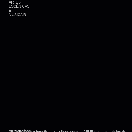
ARTES
ESCÉNICAS
E
MUSICAIS
PROXECTOS
Sala Ártika é beneficiaria do Bono energía PEME para a transición do