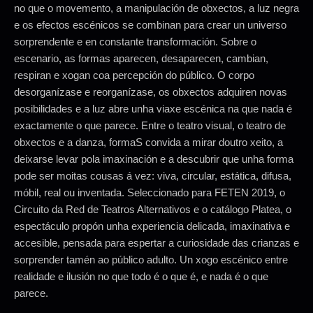
no que o movemento, a manipulación de obxectos, a luz negra
e os efectos escénicos se combinan para crear un universo
sorprendente e en constante transformación. Sobre o
escenario, as formas aparecen, desaparecen, cambian,
respiran e xogan coa percepción do público. O corpo
desorganízase e reorganízase, os obxectos adquiren novas
posibilidades e a luz abre unha viaxe escénica na que nada é
exactamente o que parece. Entre o teatro visual, o teatro de
obxectos e a danza, formaS convida a mirar doutro xeito, a
deixarse levar pola imaxinación e a descubrir que unha forma
pode ser moitas cousas á vez: viva, circular, estática, difusa,
móbil, real ou inventada. Seleccionado para FETEN 2019, o
Circuito da Red de Teatros Alternativos e o catálogo Platea, o
espectáculo propón unha experiencia delicada, imaxinativa e
accesible, pensada para espertar a curiosidade das crianzas e
sorprender tamén ao público adulto. Un xogo escénico entre
realidade e ilusión no que todo é o que é, e nada é o que
parece.