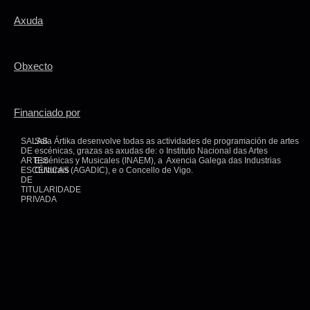
Axuda
Obxecto
Financiado por
SALAS
Sala Ártika desenvolve todas as actividades de programación de artes
DE
escénicas, grazas as axudas de: o Instituto Nacional das Artes
ARTES
Escénicas y Musicales (INAEM), a Axencia Galega das Industrias
ESCÉNICAS
Culturais (AGADIC), e o Concello de Vigo.
DE
TITULARIDADE
PRIVADA