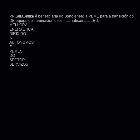
PROXECTOS
Sala Ártika é beneficiaria do Bono energía PEME para a transición do
DE
equipo de iluminación escénica haloxena a LED.
MELLORA
ENERXÉTICA
DIRIXIDO
A
AUTÓNOMOS
E
PEMES
DO
SECTOR
SERVIZOS