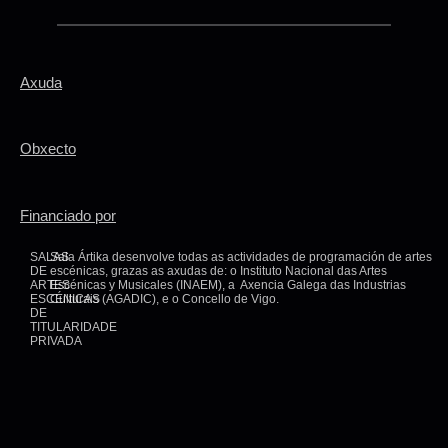
Axuda
Obxecto
Financiado por
SALAS
Sala Ártika desenvolve todas as actividades de programación de artes
DE
escénicas, grazas as axudas de: o Instituto Nacional das Artes
ARTES
Escénicas y Musicales (INAEM), a Axencia Galega das Industrias
ESCÉNICAS
Culturais (AGADIC), e o Concello de Vigo.
DE
TITULARIDADE
PRIVADA