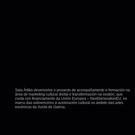
Sala Ártika desenvolve o proxecto de acompañamento e formación na
área de marketing cultural dixital e transformación na xestión, que
conta con financiamento da Unión Europea – NextGenerationEU, no
marco das subvencións á aceleración cultural no ámbito das artes
escénicas da Xunta de Galicia.