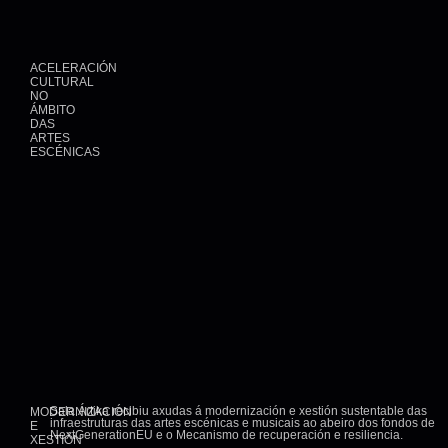
ACELERACIÓN
CULTURAL
NO
ÁMBITO
DAS
ARTES
ESCÉNICAS
Sala Ártika recibiu axudas á modernización e xestión sustentable das
MODERNIZACIÓN
infraestruturas das artes escénicas e musicais ao abeiro dos fondos de
E
NextGenerationEU e o Mecanismo de recuperación e resiliencia.
XESTIÓN