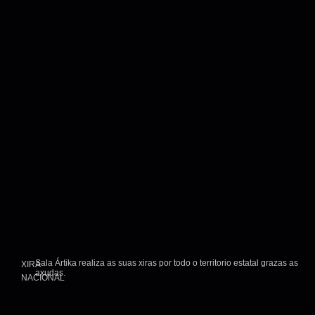
Sala Ártika realiza as suas xiras por todo o territorio estatal grazas as
XIRA
axudas.
NACIONAL