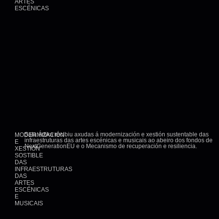
ARTES
ESCÉNICAS
Sala Ártika recibiu axudas á modernización e xestión sustentable das
MODERNIZACIÓN
infraestruturas das artes escénicas e musicais ao abeiro dos fondos de
E
NextGenerationEU e o Mecanismo de recuperación e resiliencia.
XESTIÓN
SOSTIBLE
DAS
INFRAESTRUTURAS
DAS
ARTES
ESCÉNICAS
E
MUSICAIS