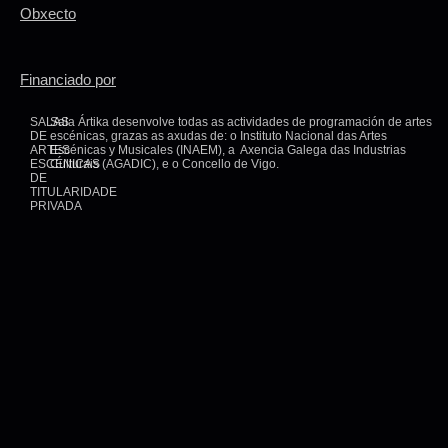
Obxecto
Financiado por
SALAS
Sala Ártika desenvolve todas as actividades de programación de artes
DE
escénicas, grazas as axudas de: o Instituto Nacional das Artes
ARTES
Escénicas y Musicales (INAEM), a Axencia Galega das Industrias
ESCÉNICAS
Culturais (AGADIC), e o Concello de Vigo.
DE
TITULARIDADE
PRIVADA