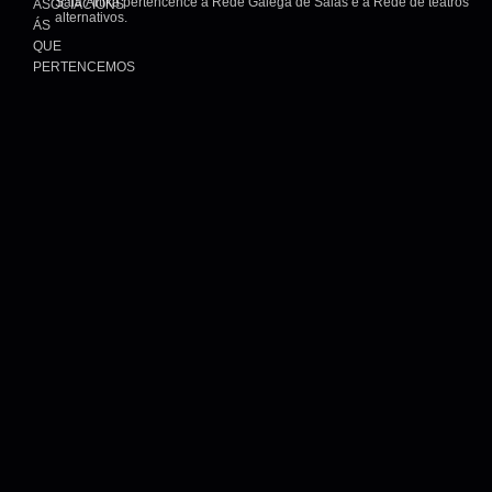
Sala Ártika pertencence a Rede Galega de Salas e a Rede de teatros
ASOCIACIÓNS
alternativos.
ÁS
QUE
PERTENCEMOS