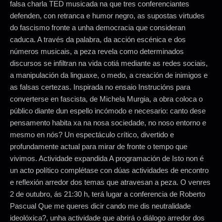
falsa charla TED musicada na que tres conferenciantes
defenden, con retranca e humor negro, as supostas virtudes
do fascismo fronte a unha democracia que consideran
caduca. A través da palabra, da acción escénica e dos
números musicais, a peza revela como determinados
discursos se infiltran na vida cotiá mediante as redes sociais,
a manipulación da linguaxe, o medo, a creación de inimigos e
as falsas certezas. Inspirada no ensaio Instrucións para
converterse en fascista, de Michela Murgia, a obra coloca o
público diante dun espello incómodo e necesario: canto dese
pensamento habita xa na nosa sociedade, no noso entorno e
mesmo en nós? Un espectáculo crítico, divertido e
profundamente actual para mirar de fronte o tempo que
vivimos. Actividade expandida A programación de Isto non é
un acto político complétase con dúas actividades de encontro
e reflexión arredor dos temas que atravesan a peza. O venres
2 de outubro, ás 21:30 h, terá lugar a conferencia de Roberto
Pascual Que me queres dicir cando me dis neutralidade
ideolóxica?, unha actividade que abrirá o diálogo arredor dos