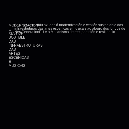
Sala Ártika recibiu axudas á modernización e xestión sustentable das
MODERNIZACIÓN
infraestruturas das artes escénicas e musicais ao abeiro dos fondos de
E
NextGenerationEU e o Mecanismo de recuperación e resiliencia.
XESTIÓN
SOSTIBLE
DAS
INFRAESTRUTURAS
DAS
ARTES
ESCÉNICAS
E
MUSICAIS