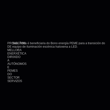
PROXECTOS
Sala Ártika é beneficiaria do Bono energía PEME para a transición do
DE
equipo de iluminación escénica haloxena a LED.
MELLORA
ENERXÉTICA
DIRIXIDO
A
AUTÓNOMOS
E
PEMES
DO
SECTOR
SERVIZOS