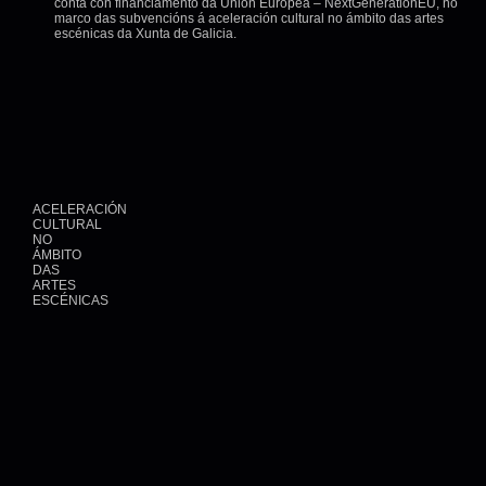
conta con financiamento da Unión Europea – NextGenerationEU, no
marco das subvencións á aceleración cultural no ámbito das artes
escénicas da Xunta de Galicia.
ACELERACIÓN
CULTURAL
NO
ÁMBITO
DAS
ARTES
ESCÉNICAS