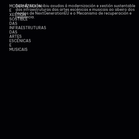
Sala Ártika recibiu axudas á modernización e xestión sustentable
MODERNIZACIÓN
das infraestruturas das artes escénicas e musicais ao abeiro dos
E
fondos de NextGenerationEU e o Mecanismo de recuperación e
XESTIÓN
resiliencia.
SOSTIBLE
DAS
INFRAESTRUTURAS
DAS
ARTES
ESCÉNICAS
E
MUSICAIS