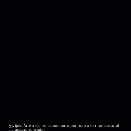
Sala Ártika realiza as suas xiras por todo o territorio estatal
XIRA
grazas as axudas.