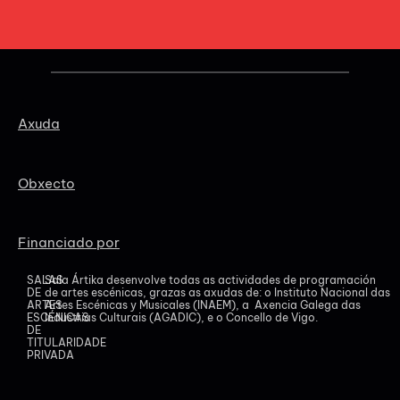
Axuda
Obxecto
Financiado por
SALAS
Sala Ártika desenvolve todas as actividades de programación
DE
de artes escénicas, grazas as axudas de: o Instituto Nacional das
ARTES
Artes Escénicas y Musicales (INAEM), a Axencia Galega das
ESCÉNICAS
Industrias Culturais (AGADIC), e o Concello de Vigo.
DE
TITULARIDADE
PRIVADA