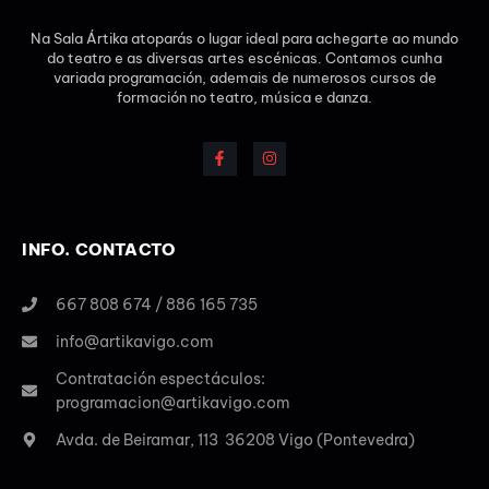
Na Sala Ártika atoparás o lugar ideal para achegarte ao mundo
do teatro e as diversas artes escénicas. Contamos cunha
variada programación, ademais de numerosos cursos de
formación no teatro, música e danza.
INFO. CONTACTO
667 808 674 / 886 165 735
info@artikavigo.com
Contratación espectáculos:
programacion@artikavigo.com
Avda. de Beiramar, 113 36208 Vigo (Pontevedra)