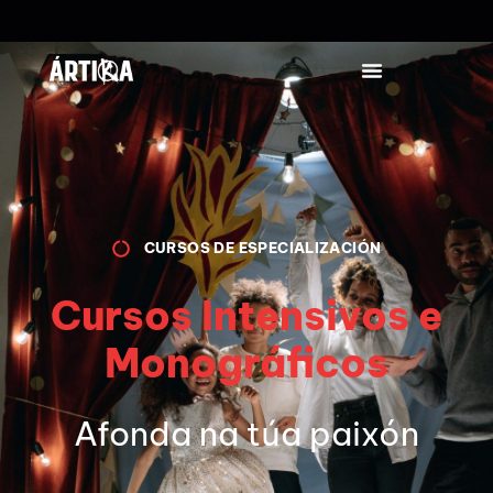
CURSOS DE ESPECIALIZACIÓN
Cursos Intensivos e
Monográficos
Afonda na túa paixón