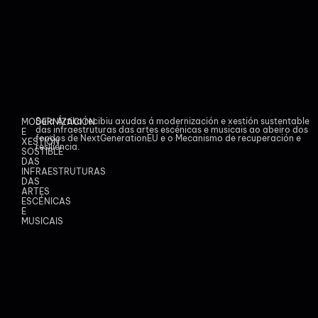
Sala Ártika recibiu axudas á modernización e xestión sustentable
MODERNIZACIÓN
das infraestruturas das artes escénicas e musicais ao abeiro dos
E
fondos de NextGenerationEU e o Mecanismo de recuperación e
XESTIÓN
resiliencia.
SOSTIBLE
DAS
INFRAESTRUTURAS
DAS
ARTES
ESCÉNICAS
E
MUSICAIS