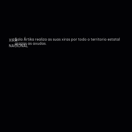
Sala Ártika realiza as suas xiras por todo o territorio estatal
XIRA
grazas as axudas.
NACIONAL