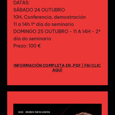
DATAS:
SÁBADO 24 OUTUBRO
10H, Conferencia, demostración
11 a 14h 1º día do seminario
DOMINGO 25 OUTUBRO - 11 A 14H - 2ª
día do seminario
Prezo: 100 €
INFORMACIÓN COMPLETA EN .PDF | FAI CLIC
AQUÍ