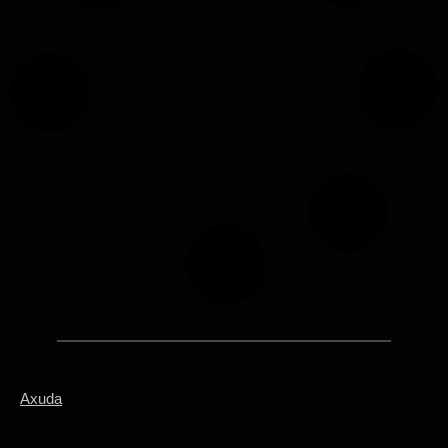
EL CARNAVAL DE LOS ANIMALES
EL CURO DT & PASPIE DANZA
21/12/2026 18:00:00
+ INFO / + ENTRADAS